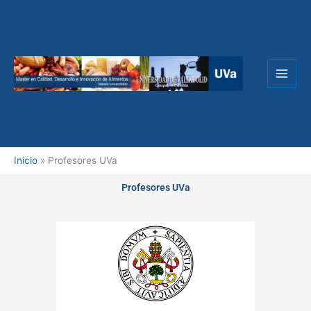
Ir
al
contenido
Inicio
Profesores UVa
Profesores UVa