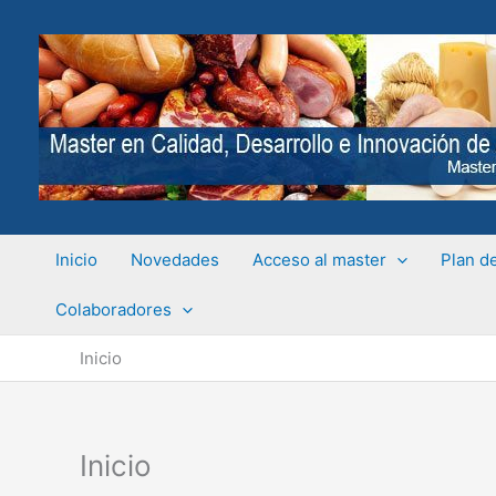
Ir
al
contenido
Inicio
Novedades
Acceso al master
Plan d
Colaboradores
Inicio
Inicio