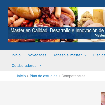
Ir
al
contenido
Inicio
Novedades
Acceso al master
Plan d
Colaboradores
Inicio
Plan de estudios
Competencias