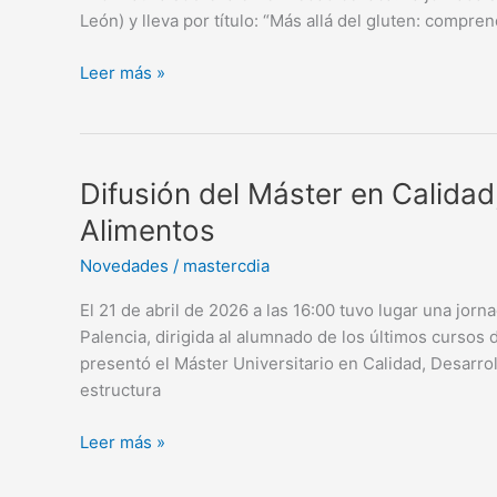
celíaca
León) y lleva por título: “Más allá del gluten: compr
Leer más »
Difusión
Difusión del Máster en Calidad
del
Alimentos
Máster
Novedades
/
mastercdia
en
Calidad,
El 21 de abril de 2026 a las 16:00 tuvo lugar una jor
Desarrollo
Palencia, dirigida al alumnado de los últimos cursos 
e
presentó el Máster Universitario en Calidad, Desarro
Innovación
estructura
de
Alimentos
Leer más »