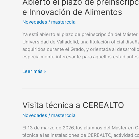
Abierto el plazo de preinscrip
el
e Innovación de Alimentos
plazo
Novedades
/
mastercdia
de
preinscripción
Ya está abierto el plazo de preinscripción del Máster
del
Universidad de Valladolid, una titulación oficial di
Máster
adquiridos durante el Grado, y orientada al desarroll
en
especialmente interesante para aquellos estudiante
Calidad,
Desarrollo
Leer más »
e
Innovación
de
Alimentos
Visita
Visita técnica a CEREALTO
técnica
Novedades
/
mastercdia
a
CEREALTO
El 13 de marzo de 2026, los alumnos del Máster en Ca
técnica a las instalaciones de CEREALTO, actividad 