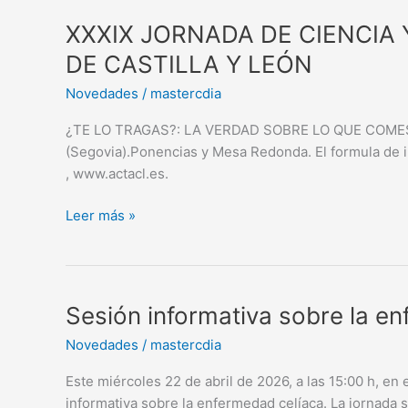
XXXIX
XXXIX JORNADA DE CIENCIA
JORNADA
DE CASTILLA Y LEÓN
DE
Novedades
/
mastercdia
CIENCIA
Y
¿TE LO TRAGAS?: LA VERDAD SOBRE LO QUE COMES. V
TECNOLOGÍA
(Segovia).Ponencias y Mesa Redonda. El formula de 
DE
, www.actacl.es.
LOS
ALIMENTOS
Leer más »
DE
CASTILLA
Y
LEÓN
Sesión
Sesión informativa sobre la e
informativa
Novedades
/
mastercdia
sobre
la
Este miércoles 22 de abril de 2026, a las 15:00 h, en 
enfermedad
informativa sobre la enfermedad celíaca. La jornada 