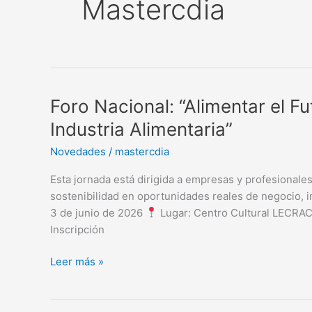
Mastercdia
Foro
Foro Nacional: “Alimentar el Fu
Nacional:
Industria Alimentaria”
“Alimentar
Novedades
/
mastercdia
el
Futuro:
Esta jornada está dirigida a empresas y profesionale
Sostenibilidad
sostenibilidad en oportunidades reales de negocio, 
e
3 de junio de 2026
Lugar: Centro Cultural LECRAC 
Innovación
Inscripción
en
la
Leer más »
Industria
Alimentaria”