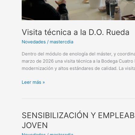
Visita técnica a la D.O. Rueda
Novedades
/
mastercdia
Dentro del módulo de enología del máster, y coordina
marzo de 2026 una visita técnica a la Bodega Cuatro 
modernización y altos estándares de calidad. La visi
Leer más »
SENSIBILIZACIÓN
SENSIBILIZACIÓN Y EMPLEAB
Y
JOVEN
EMPLEABILIDAD
Novedades
/
mastercdia