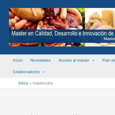
Ir
al
contenido
Inicio
Novedades
Acceso al master
Plan d
Colaboradores
Inicio
mastercdia