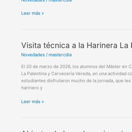
PARA
IMPULSAR
Leer más »
EL
TALENTO
JOVEN
Visita
Visita técnica a la Harinera L
técnica
Novedades
/
mastercdia
a
la
El 20 de marzo de 2026, los alumnos del Máster en Ca
Harinera
La Palentina y Cervecería Vereda, en una actividad 
La
estudiantes disfrutaron mucho de la jornada, que les
Palentina
harinero y
y
Cervecería
Leer más »
Vereda
Abierto