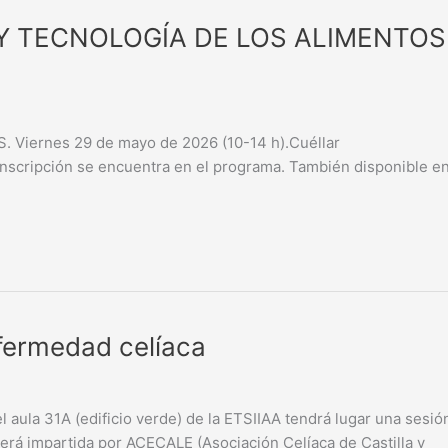
 Y TECNOLOGÍA DE LOS ALIMENTOS
iernes 29 de mayo de 2026 (10-14 h).Cuéllar
inscripción se encuentra en el programa. También disponible e
nfermedad celíaca
el aula 31A (edificio verde) de la ETSIIAA tendrá lugar una sesió
será impartida por ACECALE (Asociación Celíaca de Castilla y