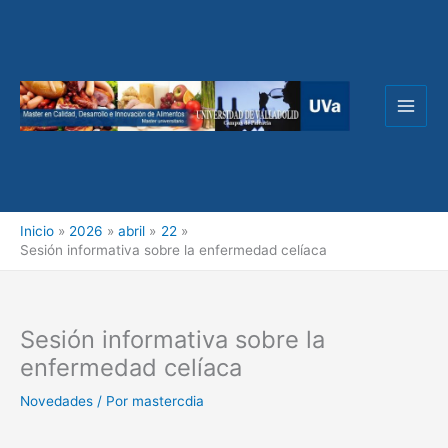
Ir
al
contenido
Inicio
2026
abril
22
Sesión informativa sobre la enfermedad celíaca
Sesión informativa sobre la
enfermedad celíaca
Novedades
/ Por
mastercdia