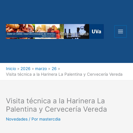
Ir
al
contenido
Inicio
2026
marzo
26
Visita técnica a la Harinera La Palentina y Cervecería Vereda
Visita técnica a la Harinera La
Palentina y Cervecería Vereda
Novedades
/ Por
mastercdia